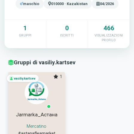
maschio
010000 · Kazakistan
04/2026
1
0
466
GRUPPI
ISCRITTI
VISUALIZZAZIONI
PROFILO
Gruppi di vasiliy.kartsev
1
vasiliy.kartsev
Jarmarka_Астана
Mercatino
#astanafleamarket