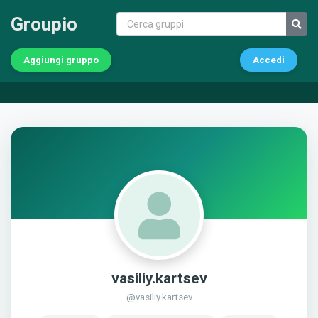
Groupio
Aggiungi gruppo
Accedi
vasiliy.kartsev
@vasiliy.kartsev