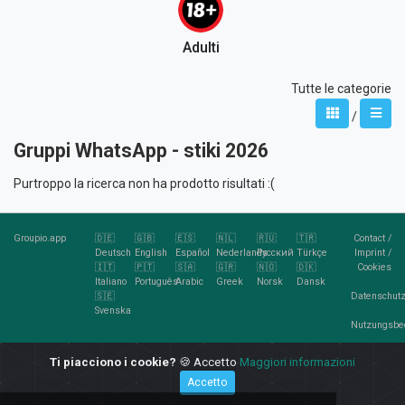
Adulti
Tutte le categorie
/
Gruppi WhatsApp - stiki 2026
Purtroppo la ricerca non ha prodotto risultati :(
Groupio.app
🇩🇪
🇬🇧
🇪🇸
🇳🇱
🇷🇺
🇹🇷
Contact
/
Deutsch
English
Español
Nederlands
Русский
Türkçe
Imprint
/
🇮🇹
🇵🇹
🇸🇦
🇬🇷
🇳🇴
🇩🇰
Cookies
Italiano
Português
Arabic
Greek
Norsk
Dansk
🇸🇪
Datenschutz
Svenska
Nutzungsbe
RSS
Ti piacciono i cookie?
🍪 Accetto
Maggiori informazioni
Feed
Accetto