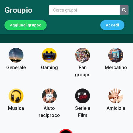
Groupio
Aggiungi gruppo
Accedi
Generale
Gaming
Fan
Mercatino
groups
Musica
Aiuto
Serie e
Amicizia
reciproco
Film