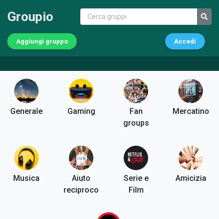
Groupio
Aggiungi gruppo
Accedi
Generale
Gaming
Fan
Mercatino
groups
Musica
Aiuto
Serie e
Amicizia
reciproco
Film