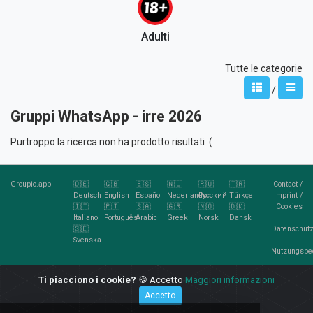
Adulti
Tutte le categorie
/
Gruppi WhatsApp - irre 2026
Purtroppo la ricerca non ha prodotto risultati :(
Groupio.app
🇩🇪
🇬🇧
🇪🇸
🇳🇱
🇷🇺
🇹🇷
Contact
/
Deutsch
English
Español
Nederlands
Русский
Türkçe
Imprint
/
🇮🇹
🇵🇹
🇸🇦
🇬🇷
🇳🇴
🇩🇰
Cookies
Italiano
Português
Arabic
Greek
Norsk
Dansk
🇸🇪
Datenschutz
Svenska
Nutzungsbe
RSS
Ti piacciono i cookie?
🍪 Accetto
Maggiori informazioni
Feed
Accetto