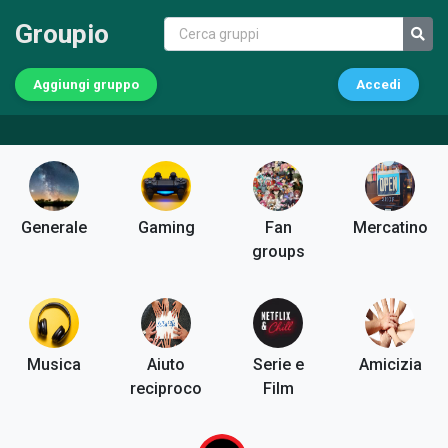
Groupio
Aggiungi gruppo
Accedi
Generale
Gaming
Fan
Mercatino
groups
Musica
Aiuto
Serie e
Amicizia
reciproco
Film