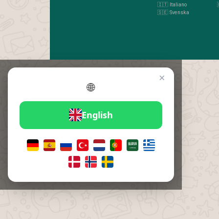
🇮🇹 Italiano
🇸🇪 Svenska
×
🌐
English