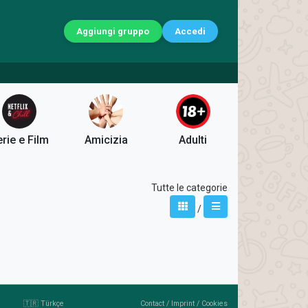
Aggiungi gruppo
Accedi
rie e Film
Amicizia
Adulti
Tutte le categorie
/
🇹🇷 Türkçe
Contact
/
Imprint
/
Cookies