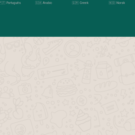
🇵🇹 Português
🇸🇦 Arabic
🇬🇷 Greek
🇳🇴 Norsk