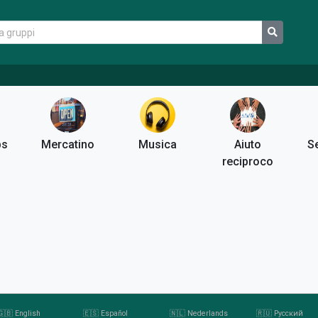
ps
Mercatino
Musica
Aiuto
Se
reciproco
🇬🇧 English
🇪🇸 Español
🇳🇱 Nederlands
🇷🇺 Русский