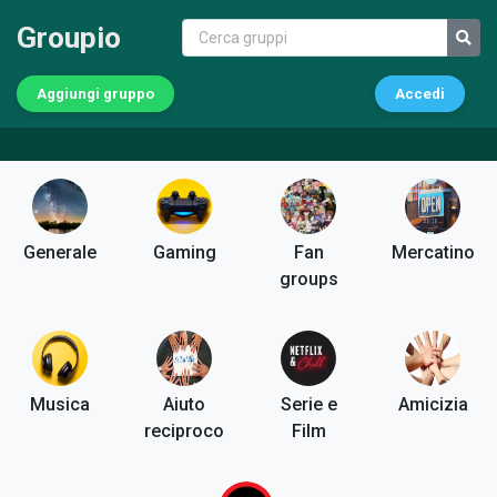
Groupio
Aggiungi gruppo
Accedi
Generale
Gaming
Fan
Mercatino
groups
Musica
Aiuto
Serie e
Amicizia
reciproco
Film