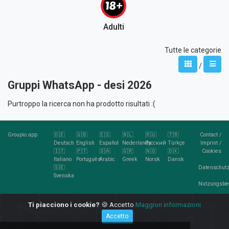
Adulti
Tutte le categorie
/
Gruppi WhatsApp - desi 2026
Purtroppo la ricerca non ha prodotto risultati :(
Groupio.app
🇩🇪
🇬🇧
🇪🇸
🇳🇱
🇷🇺
🇹🇷
Contact
/
Deutsch
English
Español
Nederlands
Русский
Türkçe
Imprint
/
🇮🇹
🇵🇹
🇸🇦
🇬🇷
🇳🇴
🇩🇰
Cookies
Italiano
Português
Arabic
Greek
Norsk
Dansk
🇸🇪
Datenschutz
Svenska
Nutzungsbe
RSS
Ti piacciono i cookie?
🍪 Accetto
Maggiori informazioni
Feed
Accetto