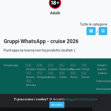
Adulti
Tutte le categorie
/
Gruppi WhatsApp - cruise 2026
Purtroppo la ricerca non ha prodotto risultati :(
Groupio.app
🇩🇪
🇬🇧
🇪🇸
🇳🇱
🇷🇺
🇹🇷
Contact
/
Deutsch
English
Español
Nederlands
Русский
Türkçe
Imprint
/
🇮🇹
🇵🇹
🇸🇦
🇬🇷
🇳🇴
🇩🇰
Cookies
Italiano
Português
Arabic
Greek
Norsk
Dansk
🇸🇪
Datenschutz
Svenska
Nutzungsbe
RSS
Ti piacciono i cookie?
🍪 Accetto
Maggiori informazioni
Feed
Accetto