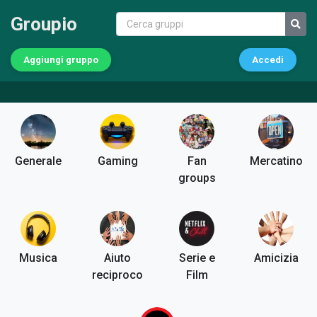
Groupio
Aggiungi gruppo
Accedi
Generale
Gaming
Fan
Mercatino
groups
Musica
Aiuto
Serie e
Amicizia
reciproco
Film