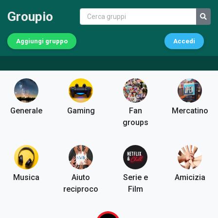
Groupio
Aggiungi gruppo
Accedi
Generale
Gaming
Fan
Mercatino
groups
Musica
Aiuto
Serie e
Amicizia
reciproco
Film