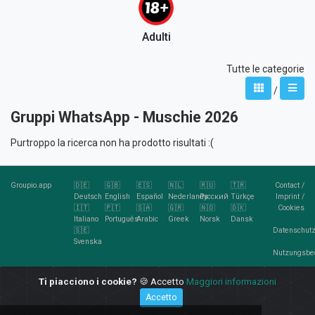
Adulti
Tutte le categorie
/
Gruppi WhatsApp - Muschie 2026
Purtroppo la ricerca non ha prodotto risultati :(
Groupio.app
🇩🇪
🇬🇧
🇪🇸
🇳🇱
🇷🇺
🇹🇷
Contact
/
Deutsch
English
Español
Nederlands
Русский
Türkçe
Imprint
/
🇮🇹
🇵🇹
🇸🇦
🇬🇷
🇳🇴
🇩🇰
Cookies
Italiano
Português
Arabic
Greek
Norsk
Dansk
🇸🇪
Datenschutz
Svenska
Nutzungsbe
RSS
Ti piacciono i cookie?
🍪 Accetto
Maggiori informazioni
Feed
Accetto