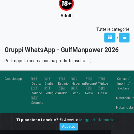
Adulti
Tutte le categorie
/
Gruppi WhatsApp - GulfManpower 2026
Purtroppo la ricerca non ha prodotto risultati :(
Groupio.app
🇩🇪
🇬🇧
🇪🇸
🇳🇱
🇷🇺
🇹🇷
Contact
/
Deutsch
English
Español
Nederlands
Русский
Türkçe
Imprint
/
🇮🇹
🇵🇹
🇸🇦
🇬🇷
🇳🇴
🇩🇰
Cookies
Italiano
Português
Arabic
Greek
Norsk
Dansk
🇸🇪
Datenschutz
Svenska
Nutzungsbe
RSS
Ti piacciono i cookie?
🍪 Accetto
Maggiori informazioni
Feed
Accetto