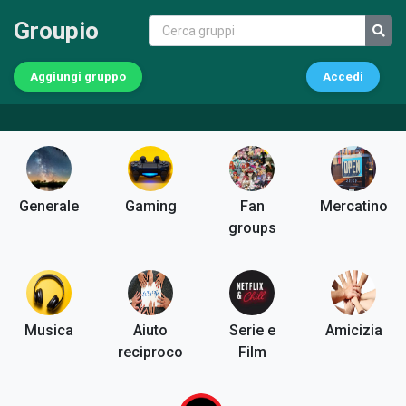
Groupio
Aggiungi gruppo
Accedi
Generale
Gaming
Fan
Mercatino
groups
Musica
Aiuto
Serie e
Amicizia
reciproco
Film