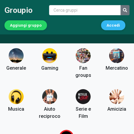
Groupio
Aggiungi gruppo
Accedi
Generale
Gaming
Fan
Mercatino
groups
Musica
Aiuto
Serie e
Amicizia
reciproco
Film