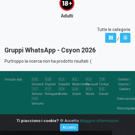
Adulti
Tutte le categorie
/
Gruppi WhatsApp - Csyon 2026
Purtroppo la ricerca non ha prodotto risultati :(
Groupio.app
🇩🇪
🇬🇧
🇪🇸
🇳🇱
🇷🇺
🇹🇷
Contact
/
Deutsch
English
Español
Nederlands
Русский
Türkçe
Imprint
/
🇮🇹
🇵🇹
🇸🇦
🇬🇷
🇳🇴
🇩🇰
Cookies
Italiano
Português
Arabic
Greek
Norsk
Dansk
🇸🇪
Datenschutz
Svenska
Nutzungsbe
RSS
Ti piacciono i cookie?
🍪 Accetto
Maggiori informazioni
Feed
Accetto