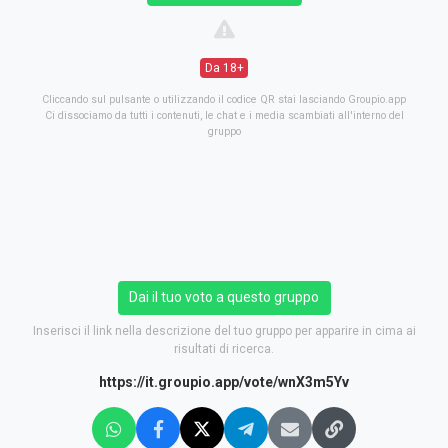
Da 18+
Cliccando sul pulsante o utilizzando il codice QR stai lasciando Groupio.app
Ci dissociamo da tutti i contenuti, le chat e i media scambiati all'interno del
gruppo
Dai il tuo voto a questo gruppo
Inserisci il link nella descrizione del tuo gruppo per apparire in cima ai
risultati di ricerca.
https://it.groupio.app/vote/wnX3m5Yv