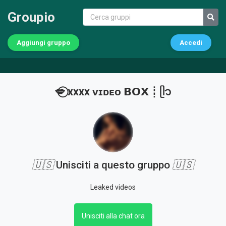
Groupio
Aggiungi gruppo
Accedi
💋⃝ xxxx ᴠɪᴅᴇᴏ 𝗕𝗢𝗫┊ᥫ᭡
🇺🇸
Unisciti a questo gruppo
🇺🇸
Leaked videos
Unisciti alla chat ora