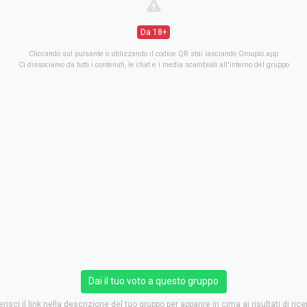
Da 18+
Cliccando sul pulsante o utilizzando il codice QR stai lasciando Groupio.app
Ci dissociamo da tutti i contenuti, le chat e i media scambiati all'interno del gruppo
Dai il tuo voto a questo gruppo
erisci il link nella descrizione del tuo gruppo per apparire in cima ai risultati di rice