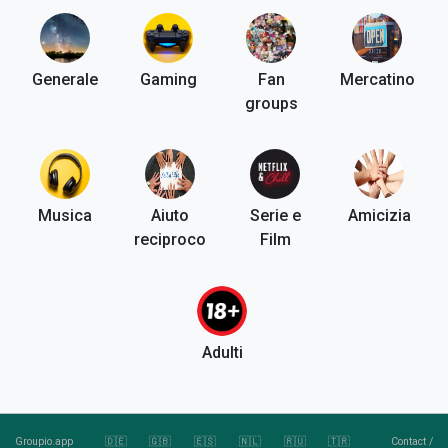
Generale
Gaming
Fan
Mercatino
groups
Musica
Aiuto
Serie e
Amicizia
reciproco
Film
Adulti
Groupio.app
🇩🇪
🇬🇧
🇪🇸
🇳🇱
🇷🇺
🇹🇷
Contact
/