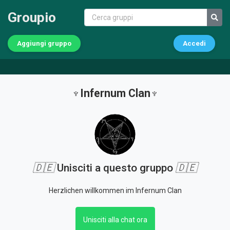
Groupio
Aggiungi gruppo
Accedi
♆Infernum Clan♆
🇩🇪
Unisciti a questo gruppo
🇩🇪
Herzlichen willkommen im Infernum Clan
Unisciti alla chat ora