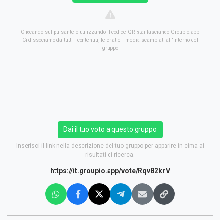
Cliccando sul pulsante o utilizzando il codice QR stai lasciando Groupio.app
Ci dissociamo da tutti i contenuti, le chat e i media scambiati all'interno del
gruppo
Dai il tuo voto a questo gruppo
Inserisci il link nella descrizione del tuo gruppo per apparire in cima ai
risultati di ricerca.
https://it.groupio.app/vote/Rqv82knV