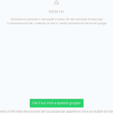
Età Da 16+
Cliccando sul pulsante o utilizzando il codice QR stai lasciando Groupio.app
Ci dissociamo da tutti i contenuti, le chat e i media scambiati all'interno del gruppo
Dai il tuo voto a questo gruppo
erisci il link nella descrizione del tuo gruppo per apparire in cima ai risultati di rice