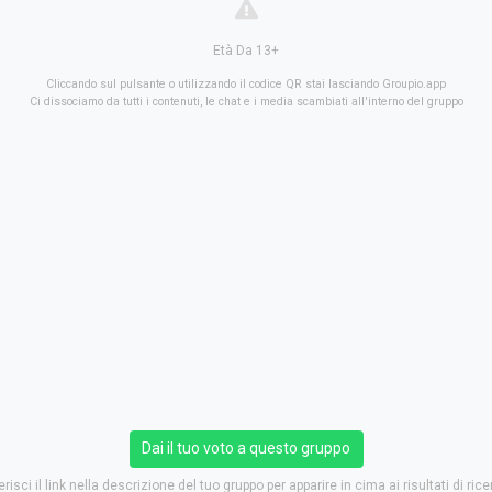
Età Da 13+
Cliccando sul pulsante o utilizzando il codice QR stai lasciando Groupio.app
Ci dissociamo da tutti i contenuti, le chat e i media scambiati all'interno del gruppo
Dai il tuo voto a questo gruppo
erisci il link nella descrizione del tuo gruppo per apparire in cima ai risultati di rice