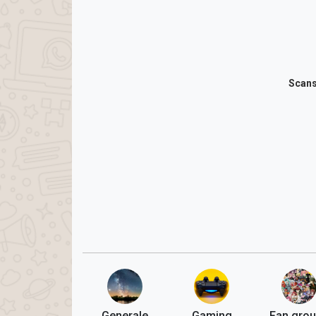
Scans
Generale
Gaming
Fan gro