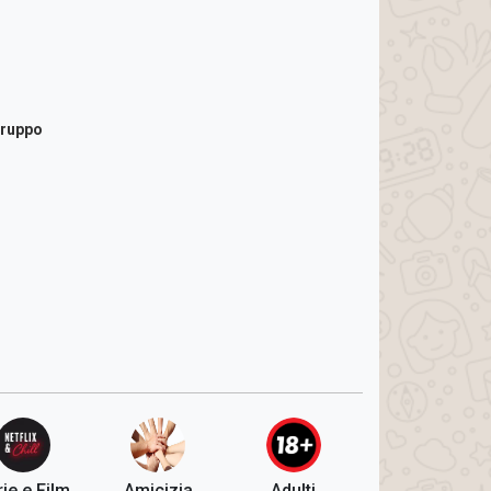
gruppo
ie e Film
Amicizia
Adulti