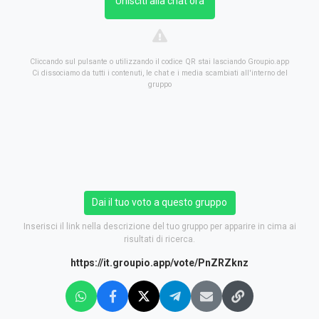
Unisciti alla chat ora
Cliccando sul pulsante o utilizzando il codice QR stai lasciando Groupio.app
Ci dissociamo da tutti i contenuti, le chat e i media scambiati all'interno del
gruppo
Dai il tuo voto a questo gruppo
Inserisci il link nella descrizione del tuo gruppo per apparire in cima ai
risultati di ricerca.
https://it.groupio.app/vote/PnZRZknz