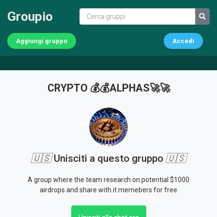
Groupio
Aggiungi gruppo
Accedi
CRYPTO 💰💰ALPHAS🚀🚀
🇺🇸
Unisciti a questo gruppo
🇺🇸
A group where the team research on potential $1000
airdrops and share with it memebers for free